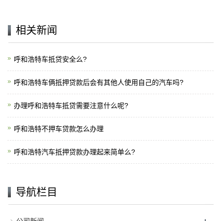
相关新闻
呼和浩特车抵贷安全么?
呼和浩特车俩抵押贷款后会有其他人使用自己的汽车吗?
办理呼和浩特车抵贷需要注意什么呢?
呼和浩特不押车贷款怎么办理
呼和浩特汽车抵押贷款办理起来简单么?
导航栏目