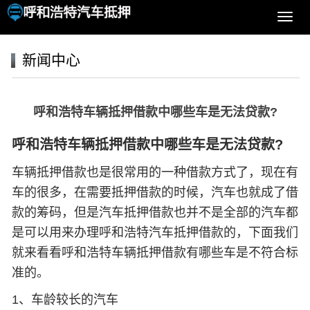
导
航
菜
新闻中心
单
呼和浩特车辆抵押借款中哪些车是无法贷款?
呼和浩特车辆抵押借款中哪些车是无法贷款?
车辆抵押借款也是很常用的一种借款方式了，现在有
车的很多，在需要抵押借款的时候，汽车也就成了借
款的筹码，但是汽车抵押借款也并不是全部的汽车都
是可以用来办理呼和浩特汽车抵押借款的，下面我们
就来看看呼和浩特车辆抵押借款有哪些车是不符合标
准的。
1、车龄较长的汽车