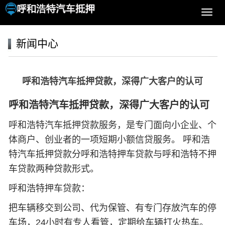
导
航
菜
新闻中心
单
呼和浩特汽车抵押贷款，深得广大客户的认可
呼和浩特汽车抵押贷款，深得广大客户的认可
呼和浩特汽车抵押贷款服务，是专门面向小企业、个
体商户、创业者的一项短期小额信贷服务。 呼和浩
特汽车抵押贷款分呼和浩特押车贷款与呼和浩特不押
车贷款两种贷款形式。
呼和浩特押车贷款：
把车辆移交到公司、代为保管、有专门存放汽车的停
车场，24小时有专人看管，定期给车辆打火热车。