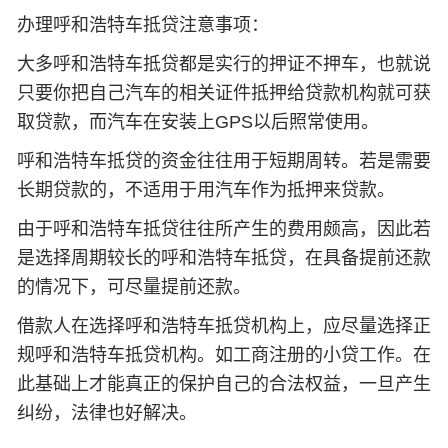
办理呼和浩特车抵贷注意事项：
大多呼和浩特车抵贷都是实行的押证不押车，也就说
只要你把自己汽车的相关证件抵押给贷款机构就可获
取贷款，而汽车在安装上GPS以后照常使用。
呼和浩特车抵贷的资金往往用于短期周转。若是需要
长期贷款的，不适用于用汽车作为抵押来贷款。
由于呼和浩特车抵贷往往所产生的费用颇高，因此若
是选择周期较长的呼和浩特车抵贷，在具备提前还款
的情况下，可尽量提前还款。
借款人在选择呼和浩特车抵贷机构上，应尽量选择正
规呼和浩特车抵贷机构。如工商注册的小贷工作。在
此基础上才能真正的保护自己的合法权益，一旦产生
纠纷，法律也好解决。